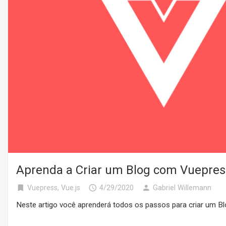
Aprenda a Criar um Blog com Vuepres
bookmark
access_time
person
Vuepress
,
Vue.js
4/29/2020
Gabriel Willemann
Neste artigo você aprenderá todos os passos para criar um Bl