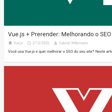
Vue.js + Prerender: Melhorando o SEO
bookmark
access_time
person
Vue.js
2/12/2020
Gabriel Willemann
Você usa Vue.js e quer melhorar o SEO do seu site? Neste art