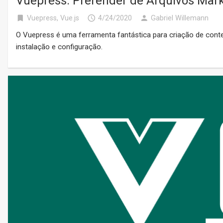
Vuepress: Prerender de Arquivos Mar
bookmark
access_time
person
Vuepress
,
Vue.js
4/24/2020
Gabriel Willemann
O Vuepress é uma ferramenta fantástica para criação de conte
instalação e configuração.