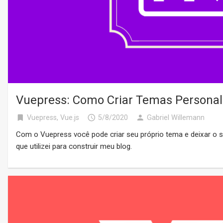
Vuepress: Como Criar Temas Personal
bookmark
access_time
person
Vuepress
,
Vue.js
5/8/2020
Gabriel Willemann
Com o Vuepress você pode criar seu próprio tema e deixar o se
que utilizei para construir meu blog.