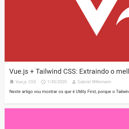
Vue.js + Tailwind CSS: Extraindo o melh
bookmark
access_time
person
Vue.js
,
CSS
1/30/2020
Gabriel Willemann
Neste artigo vou mostrar os que é Utility First, porque o Tail