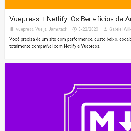
Vuepress + Netlify: Os Benefícios da 
bookmark
access_time
person
Vuepress
,
Vue.js
,
Jamstack
5/22/2020
Gabriel Wi
Você precisa de um site com performance, custo baixo, escalo
totalmente compatível com Netlify e Vuepress.