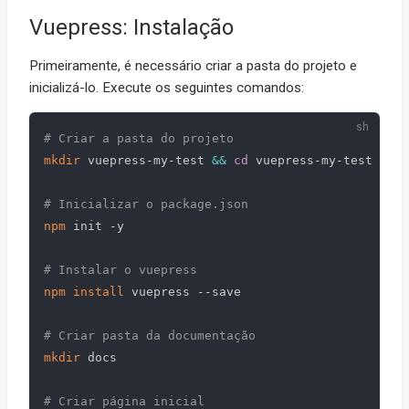
Vuepress: Instalação
Primeiramente, é necessário criar a pasta do projeto e
inicializá-lo. Execute os seguintes comandos:
# Criar a pasta do projeto
mkdir
 vuepress-my-test 
&&
cd
 vuepress-my-test

# Inicializar o package.json
npm
 init -y

# Instalar o vuepress
npm
install
 vuepress --save

# Criar pasta da documentação
mkdir
 docs

# Criar página inicial