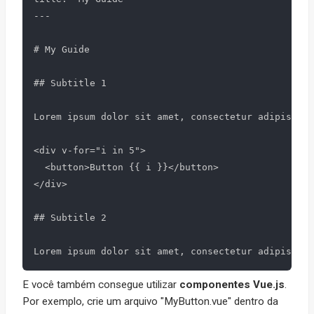
---

# My Guide

## Subtitle 1

Lorem ipsum dolor sit amet, consectetur adipiscing
<div v-for="i in 5">

  <button>Button {{ i }}</button>

</div>

## Subtitle 2

E você também consegue utilizar
componentes
Vue.js
.
Por exemplo, crie um arquivo "MyButton.vue" dentro da