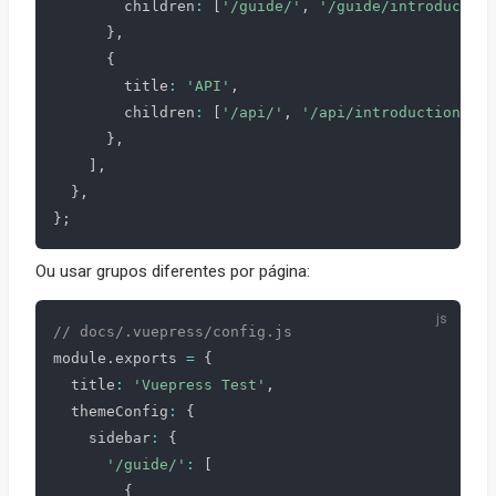
        children
:
[
'/guide/'
,
'/guide/introduction
}
,
{
        title
:
'API'
,
        children
:
[
'/api/'
,
'/api/introduction-api
}
,
]
,
}
,
}
;
Ou usar grupos diferentes por página:
// docs/.vuepress/config.js
module
.
exports 
=
{
  title
:
'Vuepress Test'
,
  themeConfig
:
{
    sidebar
:
{
'/guide/'
:
[
{