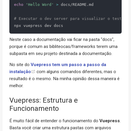
echo
'Hello Word'
>
 docs/README.md

# Executar o dev server para visualizar o teste
Neste caso a documentação vai ficar na pasta "docs",
porque é comum as bibliteocas/frameworks terem uma
subpasta em seu projeto destinada a documentação.
No site do
Vuepress tem um passo a passo da
instalação
com alguns comandos diferentes, mas o
resultado é o mesmo. Na minha opinião dessa maneira é
melhor.
Vuepress: Estrutura e
Funcionamento
É muito fácil de entender o funcionamento do
Vuepress
.
Basta você criar uma estrutura pastas com arquivos