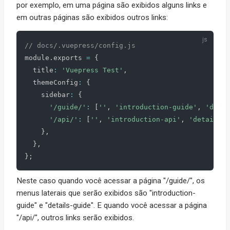
por exemplo, em uma página são exibidos alguns links e
em outras páginas são exibidos outros links:
// docs/.vuepress/config.js
module
.
exports 
=
{
  title
:
'Vuepress Test'
,
  themeConfig
:
{
    sidebar
:
{
'/guide/'
:
[
''
,
'introduction-guide'
,
'detai
'/api/'
:
[
''
,
'introduction-api'
,
'details-a
}
,
}
,
}
;
Neste caso quando você acessar a página "/guide/", os
menus laterais que serão exibidos são "introduction-
guide" e "details-guide". E quando você acessar a página
"/api/", outros links serão exibidos.