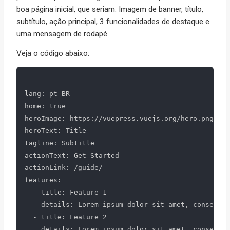
boa página inicial, que seriam: Imagem de banner, título,
subtítulo, ação principal, 3 funcionalidades de destaque e
uma mensagem de rodapé.
Veja o código abaixo:
---

lang: pt-BR

home: true

heroImage: https://vuepress.vuejs.org/hero.png

heroText: Title

tagline: Subtitle

actionText: Get Started

actionLink: /guide/

features:

  - title: Feature 1

    details: Lorem ipsum dolor sit amet, consectet
  - title: Feature 2

    details: Lorem ipsum dolor sit amet, consectet