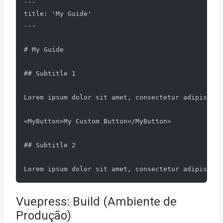
---

title: 'My Guide'

---

# My Guide

## Subtitle 1

Lorem ipsum dolor sit amet, consectetur adipiscing
<MyButton>My Custom Button</MyButton>

## Subtitle 2

Vuepress: Build (Ambiente de
Produção)