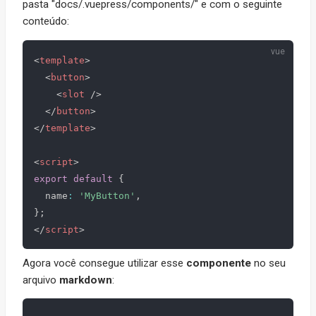
pasta "docs/.vuepress/components/" e com o seguinte
conteúdo:
<
template
>
<
button
>
<
slot
/>
</
button
>
</
template
>
<
script
>
export
default
{
  name
:
'MyButton'
,
}
;
</
script
>
Agora você consegue utilizar esse
componente
no seu
arquivo
markdown
: