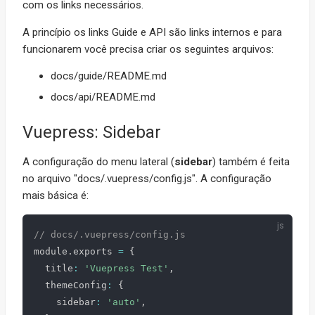
com os links necessários.
A princípio os links Guide e API são links internos e para
funcionarem você precisa criar os seguintes arquivos:
docs/guide/README.md
docs/api/README.md
Vuepress: Sidebar
A configuração do menu lateral (
sidebar
) também é feita
no arquivo "docs/.vuepress/config.js". A configuração
mais básica é:
// docs/.vuepress/config.js
module
.
exports 
=
{
  title
:
'Vuepress Test'
,
  themeConfig
:
{
    sidebar
:
'auto'
,