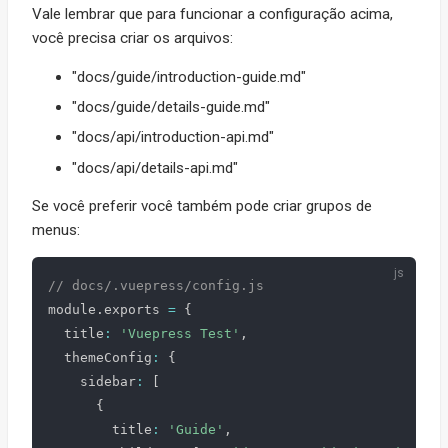
Vale lembrar que para funcionar a configuração acima,
você precisa criar os arquivos:
"docs/guide/introduction-guide.md"
"docs/guide/details-guide.md"
"docs/api/introduction-api.md"
"docs/api/details-api.md"
Se você preferir você também pode criar grupos de
menus:
// docs/.vuepress/config.js
module
.
exports 
=
{
  title
:
'Vuepress Test'
,
  themeConfig
:
{
    sidebar
:
[
{
        title
:
'Guide'
,