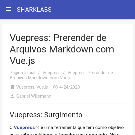
menu
SHARKLABS
Vuepress: Prerender de
Arquivos Markdown com
Vue.js
Página Inicial
/
Vuepress
/
Vuepress: Prerender de
Arquivos Markdown com Vue.js
bookmark
access_time
Vuepress
,
Vue.js
4/24/2020
person
Gabriel Willemann
Vuepress: Surgimento
O
Vuepress
é uma ferramenta que tem como objetivo
gerar
sites estáticos
e
focados em conteúdo
. Além