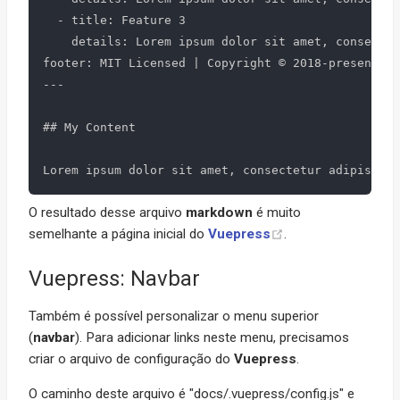
  - title: Feature 3

    details: Lorem ipsum dolor sit amet, consectet
footer: MIT Licensed | Copyright © 2018-present Ev
---

## My Content

O resultado desse arquivo
markdown
é muito
semelhante a página inicial do
Vuepress
.
Vuepress: Navbar
Também é possível personalizar o menu superior
(
navbar
). Para adicionar links neste menu, precisamos
criar o arquivo de configuração do
Vuepress
.
O caminho deste arquivo é "docs/.vuepress/config.js" e