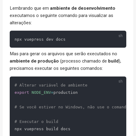
Lembrando que em
ambiente de desenvolvimento
executamos o seguinte comando para visualizar as
alterações:
Mas para gerar os arquivos que serão executados no
ambiente de produção
(processo chamado de
build
),
precisamos executar os seguintes comandos:
# Alterar variável de ambiente
export
NODE_ENV
=
production

# Se você estiver no Windows, não use o comando ac
# Executar o build