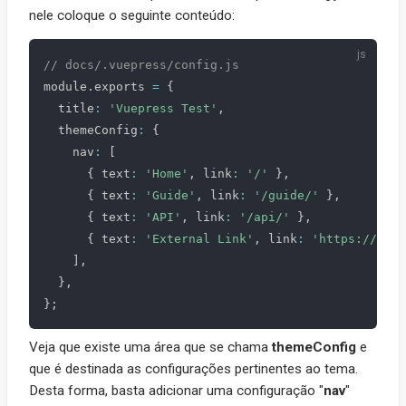
nele coloque o seguinte conteúdo:
// docs/.vuepress/config.js
module
.
exports 
=
{
  title
:
'Vuepress Test'
,
  themeConfig
:
{
    nav
:
[
{
 text
:
'Home'
,
 link
:
'/'
}
,
{
 text
:
'Guide'
,
 link
:
'/guide/'
}
,
{
 text
:
'API'
,
 link
:
'/api/'
}
,
{
 text
:
'External Link'
,
 link
:
'https://goog
]
,
}
,
}
;
Veja que existe uma área que se chama
themeConfig
e
que é destinada as configurações pertinentes ao tema.
Desta forma, basta adicionar uma configuração "
nav
"