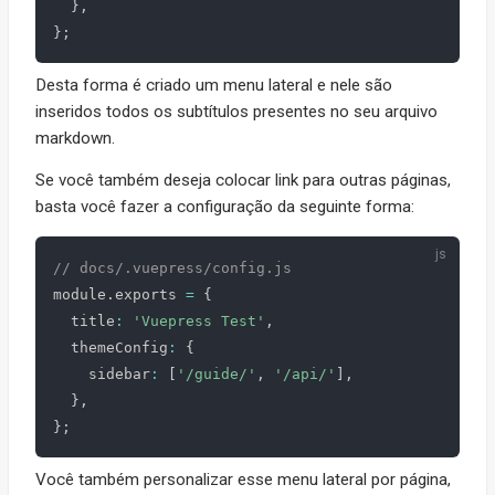
}
,
}
;
Desta forma é criado um menu lateral e nele são
inseridos todos os subtítulos presentes no seu arquivo
markdown.
Se você também deseja colocar link para outras páginas,
basta você fazer a configuração da seguinte forma:
// docs/.vuepress/config.js
module
.
exports 
=
{
  title
:
'Vuepress Test'
,
  themeConfig
:
{
    sidebar
:
[
'/guide/'
,
'/api/'
]
,
}
,
}
;
Você também personalizar esse menu lateral por página,