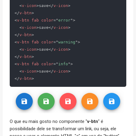
<
v-icon
>
save
</
v-icon
>
</
v-btn
>
<
v-btn
fab
color
=
"
error
"
>
<
v-icon
>
save
</
v-icon
>
</
v-btn
>
<
v-btn
fab
color
=
"
warning
"
>
<
v-icon
>
save
</
v-icon
>
</
v-btn
>
<
v-btn
fab
color
=
"
info
"
>
<
v-icon
>
save
</
v-icon
>
</
v-btn
>
O que eu mais gosto no componente "
v-btn
" é
possibilidade dele se transformar um link, ou seja, ele
passa a usar o elemento HTML "a" em vez do "button".