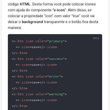
código
HTML
. Desta forma você pode colocar ícones
com ajuda do componente "
v-icon
". Além disso, se
colocar a propriedade "icon" com valor "true" você vai
deixar o
background
transparente e o botão fica desta
maneira:
<
v-btn
icon
color
=
"
primary
"
>
<
v-icon
>
save
</
v-icon
>
</
v-btn
>
<
v-btn
icon
color
=
"
success
"
>
<
v-icon
>
save
</
v-icon
>
</
v-btn
>
<
v-btn
icon
color
=
"
error
"
>
<
v-icon
>
save
</
v-icon
>
</
v-btn
>
<
v-btn
icon
color
=
"
warning
"
>
<
v-icon
>
save
</
v-icon
>
</
v-btn
>