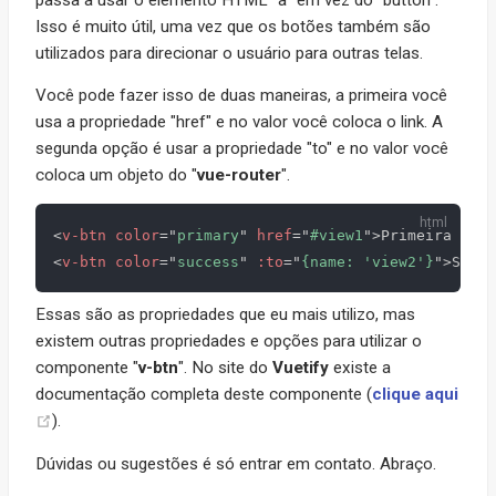
Isso é muito útil, uma vez que os botões também são
utilizados para direcionar o usuário para outras telas.
Você pode fazer isso de duas maneiras, a primeira você
usa a propriedade "href" e no valor você coloca o link. A
segunda opção é usar a propriedade "to" e no valor você
coloca um objeto do "
vue-router
".
<
v-btn
color
=
"
primary
"
href
=
"
#view1
"
>
Primeira Opçã
<
v-btn
color
=
"
success
"
:to
=
"
{name: 'view2'}
"
>
Segun
Essas são as propriedades que eu mais utilizo, mas
existem outras propriedades e opções para utilizar o
componente "
v-btn
". No site do
Vuetify
existe a
documentação completa deste componente (
clique aqui
).
Dúvidas ou sugestões é só entrar em contato. Abraço.