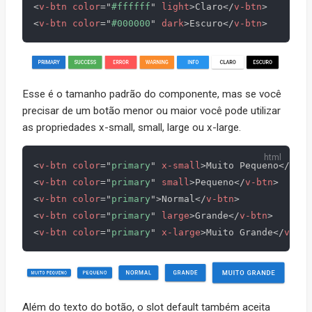
<
v-btn
color
=
"
#ffffff
"
light
>
Claro
</
v-btn
>
<
v-btn
color
=
"
#000000
"
dark
>
Escuro
</
v-btn
>
Esse é o tamanho padrão do componente, mas se você
precisar de um botão menor ou maior você pode utilizar
as propriedades x-small, small, large ou x-large.
<
v-btn
color
=
"
primary
"
x-small
>
Muito Pequeno
</
v-bt
<
v-btn
color
=
"
primary
"
small
>
Pequeno
</
v-btn
>
<
v-btn
color
=
"
primary
"
>
Normal
</
v-btn
>
<
v-btn
color
=
"
primary
"
large
>
Grande
</
v-btn
>
<
v-btn
color
=
"
primary
"
x-large
>
Muito Grande
</
v-btn
Além do texto do botão, o slot default também aceita