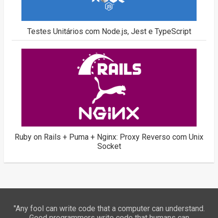
Testes Unitários com Node.js, Jest e TypeScript
Ruby on Rails + Puma + Nginx: Proxy Reverso com Unix
Socket
"Any fool can write code that a computer can understand.
Good programmers write code that humans can