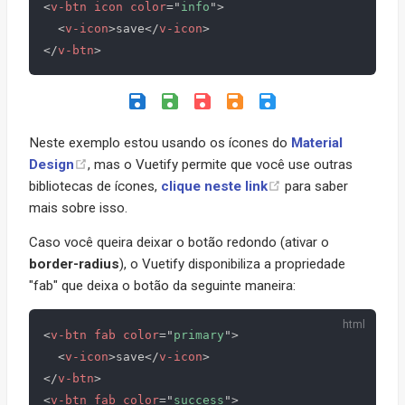
<
v-btn
icon
color
=
"
info
"
>
<
v-icon
>
save
</
v-icon
>
</
v-btn
>
Neste exemplo estou usando os ícones do
Material
Design
, mas o Vuetify permite que você use outras
bibliotecas de ícones,
clique neste link
para saber
mais sobre isso.
Caso você queira deixar o botão redondo (ativar o
border-radius
), o Vuetify disponibiliza a propriedade
"fab" que deixa o botão da seguinte maneira:
<
v-btn
fab
color
=
"
primary
"
>
<
v-icon
>
save
</
v-icon
>
</
v-btn
>
<
v-btn
fab
color
=
"
success
"
>