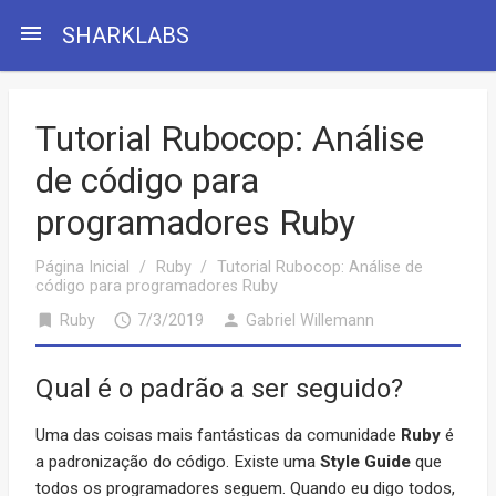
menu
SHARKLABS
Tutorial Rubocop: Análise
de código para
programadores Ruby
Página Inicial
/
Ruby
/
Tutorial Rubocop: Análise de
código para programadores Ruby
bookmark
access_time
person
Ruby
7/3/2019
Gabriel Willemann
Qual é o padrão a ser seguido?
Uma das coisas mais fantásticas da comunidade
Ruby
é
a padronização do código. Existe uma
Style Guide
que
todos os programadores seguem. Quando eu digo todos,