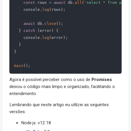
const
 rows 
=
await
 db
.
all
(
'select * from peopl
    console
.
log
(
rows
)
;
await
 db
.
close
(
)
;
}
catch
(
error
)
{
    console
.
log
(
error
)
;
}
}
main
(
)
;
Agora é possível perceber como o uso de
Promises
deixou o código mais limpo e organizado, facilitando o
entendimento.
Lembrando que neste artigo eu utilizei as seguintes
versões:
Node.js: v12.18