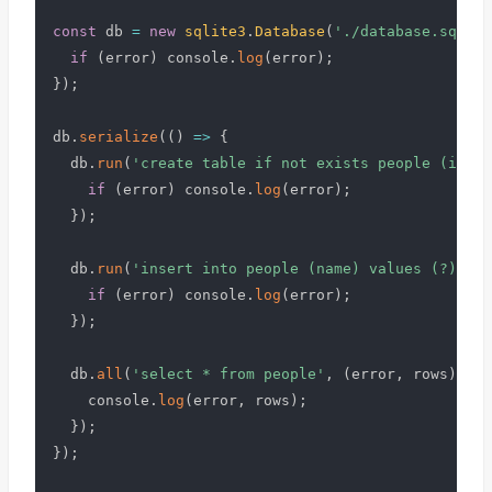
const
 db 
=
new
sqlite3
.
Database
(
'./database.sqlite
if
(
error
)
 console
.
log
(
error
)
;
}
)
;
db
.
serialize
(
(
)
=>
{
  db
.
run
(
'create table if not exists people (id in
if
(
error
)
 console
.
log
(
error
)
;
}
)
;
  db
.
run
(
'insert into people (name) values (?)'
,
[
if
(
error
)
 console
.
log
(
error
)
;
}
)
;
  db
.
all
(
'select * from people'
,
(
error
,
 rows
)
=>
    console
.
log
(
error
,
 rows
)
;
}
)
;
}
)
;