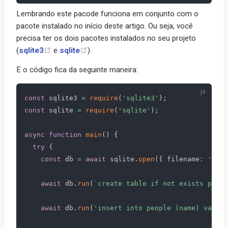
Lembrando este pacode funciona em conjunto com o
pacote instalado no início deste artigo. Ou seja, você
precisa ter os dois pacotes instalados no seu projeto
(
sqlite3
e
sqlite
).
E o código fica da seguinte maneira:
const
 sqlite3 
=
require
(
'sqlite3'
)
;
const
 sqlite 
=
require
(
'sqlite'
)
;
async
function
main
(
)
{
try
{
const
 db 
=
await
 sqlite
.
open
(
{
 filename
:
'./da
await
 db
.
run
(
`
create table if not exists peopl
await
 db
.
run
(
'insert into people (name) values