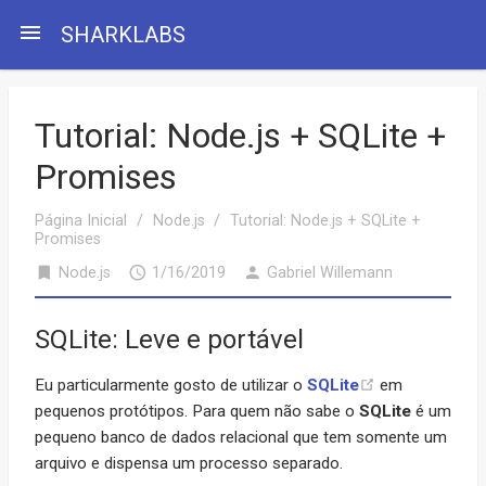
menu
SHARKLABS
Tutorial: Node.js + SQLite +
Promises
Página Inicial
/
Node.js
/
Tutorial: Node.js + SQLite +
Promises
bookmark
access_time
person
Node.js
1/16/2019
Gabriel Willemann
SQLite: Leve e portável
Eu particularmente gosto de utilizar o
SQLite
em
pequenos protótipos. Para quem não sabe o
SQLite
é um
pequeno banco de dados relacional que tem somente um
arquivo e dispensa um processo separado.