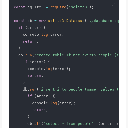
const
 sqlite3 
=
require
(
'sqlite3'
)
;
const
 db 
=
new
sqlite3
.
Database
(
'./database.sqlite
if
(
error
)
{
    console
.
log
(
error
)
;
return
;
}
  db
.
run
(
'create table if not exists people (id in
if
(
error
)
{
      console
.
log
(
error
)
;
return
;
}
    db
.
run
(
'insert into people (name) values (?)'
,
if
(
error
)
{
        console
.
log
(
error
)
;
return
;
}
      db
.
all
(
'select * from people'
,
(
error
,
 rows
)