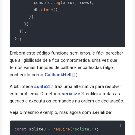
        console
.
log
(
error
,
 rows
)
;
        db
.
close
(
)
;
}
)
;
}
)
;
}
)
;
}
)
;
Embora este código funcione sem erros, é fácil perceber
que a ligibilidade dele fica comprometida, uma vez que
temos várias funções de callback encadeadas (algo
conhecido como
CallbackHell
).
A biblioteca
sqlite3
traz uma alternativa para resolver
este problema. O método
serialize
enfileira todas as
queries e executa os comandos na ordem de declaração.
Veja o mesmo exemplo, mas agora com
serialize
:
const
 sqlite3 
=
require
(
'sqlite3'
)
;