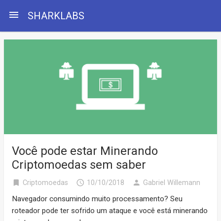
menu
SHARKLABS
Você pode estar Minerando
Criptomoedas sem saber
bookmark
access_time
person
Criptomoedas
10/10/2018
Gabriel Willemann
Navegador consumindo muito processamento? Seu
roteador pode ter sofrido um ataque e você está minerando