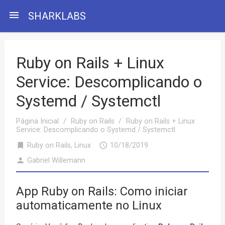
menu
SHARKLABS
Ruby on Rails + Linux
Service: Descomplicando o
Systemd / Systemctl
Página Inicial
/
Ruby on Rails
/
Ruby on Rails + Linux
Service: Descomplicando o Systemd / Systemctl
bookmark
access_time
Ruby on Rails
,
Linux
10/18/2019
person
Gabriel Willemann
App Ruby on Rails: Como iniciar
automaticamente no Linux