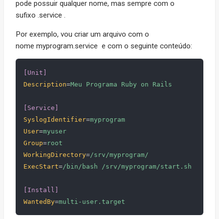
pode possuir qualquer nome, mas sempre com o
sufixo .service .
Por exemplo, vou criar um arquivo com o
nome myprogram.service e com o seguinte conteúdo:
[Unit]
Description
=
Meu Programa Ruby on Rails
[Service]
SyslogIdentifier
=
myprogram
User
=
myuser
Group
=
root
WorkingDirectory
=
/srv/myprogram/
ExecStart
=
/bin/bash /srv/myprogram/start.sh
[Install]
WantedBy
=
multi-user.target