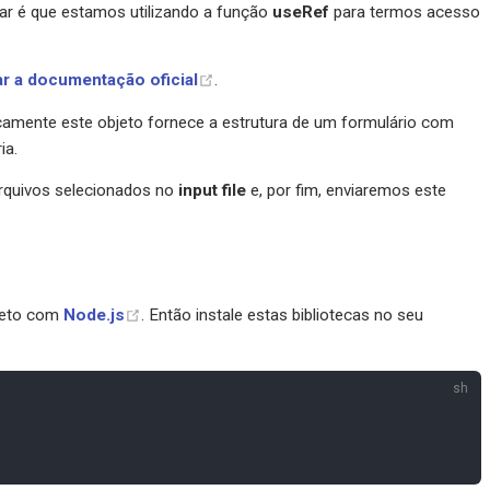
car é que estamos utilizando a função
useRef
para termos acesso
ar a documentação oficial
.
camente este objeto fornece a estrutura de um formulário com
ia.
quivos selecionados no
input file
e, por fim, enviaremos este
ojeto com
Node.js
. Então instale estas bibliotecas no seu