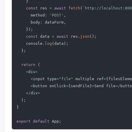
}
const
 res 
=
await
fetch
(
`
http://localhost:808
      method
:
'POST'
,
      body
:
 dataForm
,
}
)
;
const
 data 
=
await
 res
.
json
(
)
;
    console
.
log
(
data
)
;
}
;
return
(
<
div
>
<
input type
=
"file"
 multiple ref
=
{
filesEleme
<
button onClick
=
{
sendFile
}
>
Send file
<
/
butto
<
/
div
>
)
;
}
export
default
 App
;