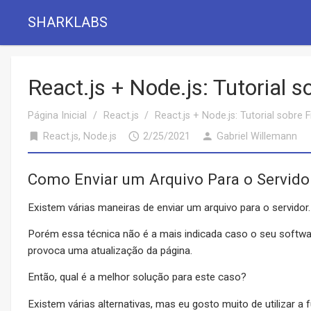
SHARKLABS
React.js + Node.js: Tutorial s
Página Inicial
/
React.js
/
React.js + Node.js: Tutorial sobre F
bookmark
access_time
person
React.js
,
Node.js
2/25/2021
Gabriel Willemann
Como Enviar um Arquivo Para o Servido
Existem várias maneiras de enviar um arquivo para o servidor
Porém essa técnica não é a mais indicada caso o seu softwa
provoca uma atualização da página.
Então, qual é a melhor solução para este caso?
Existem várias alternativas, mas eu gosto muito de utilizar a