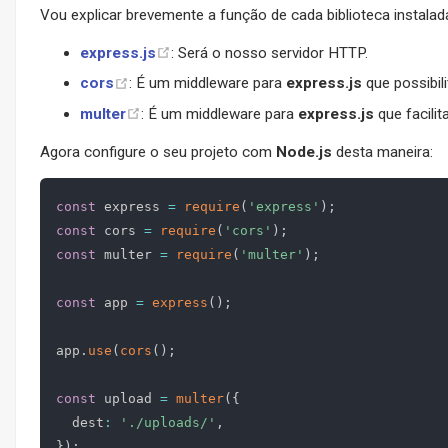
Vou explicar brevemente a função de cada biblioteca instalad
express.js
: Será o nosso servidor HTTP.
cors
: É um middleware para
express.js
que possibil
multer
: É um middleware para
express.js
que facilit
Agora configure o seu projeto com
Node.js
desta maneira:
const
 express 
=
require
(
'express'
)
;
const
 cors 
=
require
(
'cors'
)
;
const
 multer 
=
require
(
'multer'
)
;
const
 app 
=
express
(
)
;
app
.
use
(
cors
(
)
;
const
 upload 
=
multer
(
{
  dest
:
'./uploads/'
,
}
)
;