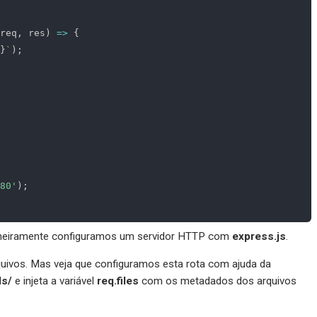
req
,
 res
)
=>
{
}
`
)
;
80'
)
;
rimeiramente configuramos um servidor HTTP com
express.js
.
quivos. Mas veja que configuramos esta rota com ajuda da
ds/
e injeta a variável
req.files
com os metadados dos arquivos