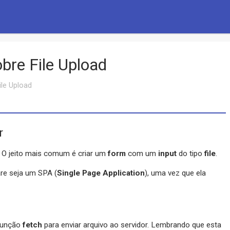
obre File Upload
ile Upload
r
. O jeito mais comum é criar um
form
com um
input
do tipo
file
.
re seja um SPA (
Single Page Application
), uma vez que ela
 função
fetch
para enviar arquivo ao servidor. Lembrando que esta