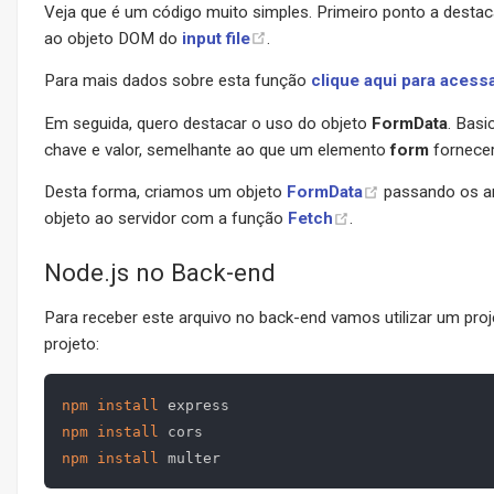
Veja que é um código muito simples. Primeiro ponto a desta
ao objeto DOM do
input file
.
Para mais dados sobre esta função
clique aqui para acess
Em seguida, quero destacar o uso do objeto
FormData
. Basi
chave e valor, semelhante ao que um elemento
form
fornecer
Desta forma, criamos um objeto
FormData
passando os ar
objeto ao servidor com a função
Fetch
.
Node.js no Back-end
Para receber este arquivo no back-end vamos utilizar um pr
projeto:
npm
install
npm
install
npm
install