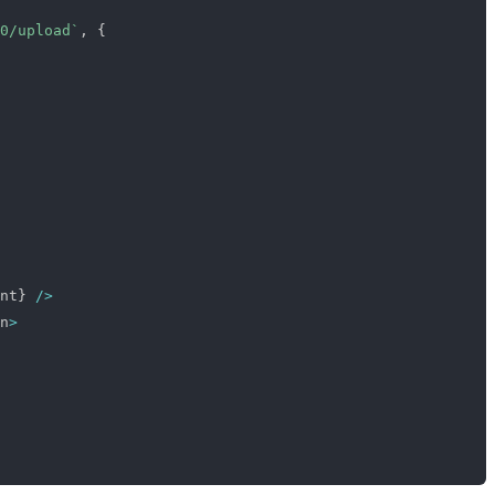
0/upload
`
,
{
nt
}
/
>
n
>