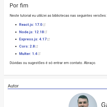
Por fim
Neste tutorial eu utilizei as bibliotecas nas seguintes versões:
React.js: 17.0
Node.js: 12.18
Express.js: 4.17
Cors: 2.8
Multer: 1.4
Dúvidas ou sugestões é só entrar em contato. Abraço.
Autor
G