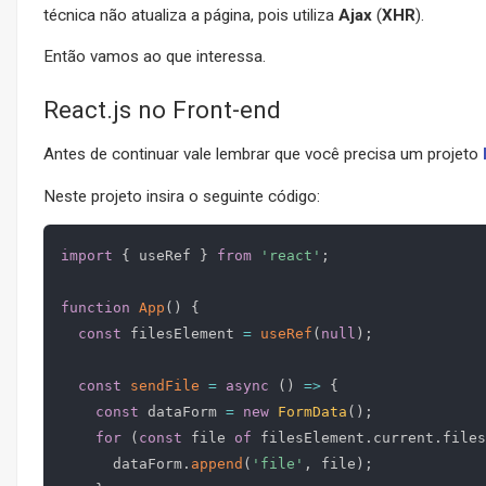
técnica não atualiza a página, pois utiliza
Ajax
(
XHR
).
Então vamos ao que interessa.
React.js no Front-end
Antes de continuar vale lembrar que você precisa um projeto
Neste projeto insira o seguinte código:
import
{
 useRef 
}
from
'react'
;
function
App
(
)
{
const
 filesElement 
=
useRef
(
null
)
;
const
sendFile
=
async
(
)
=>
{
const
 dataForm 
=
new
FormData
(
)
;
for
(
const
 file 
of
 filesElement
.
current
.
files
      dataForm
.
append
(
'file'
,
 file
)
;