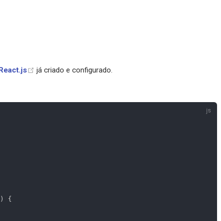
React.js
já criado e configurado.
)
{