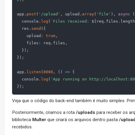
app
.
post
(
'/upload'
,
 upload
.
array
(
'file'
)
,
async
(
  console
.
log
(
`
Files received: 
${
req
.
files
.
length
  res
.
send
(
{
    upload
:
true
,
    files
:
 req
.
files
,
}
)
;
}
)
;
app
.
listen
(
8080
,
(
)
=>
{
  console
.
log
(
'App running on http://localhost:80
}
)
;
Veja que o código do back-end também é muito simples. P
Posteriormente, criamos a rota
/uploads
para receber os ar
biblioteca
Multer
que criará os arquivos dentro pasta
/uploa
recebidos.