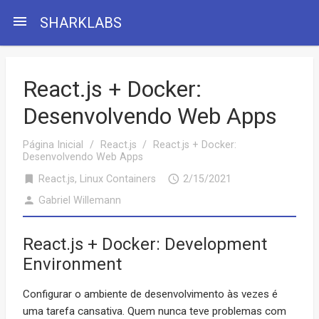
menu
SHARKLABS
React.js + Docker:
Desenvolvendo Web Apps
Página Inicial
/
React.js
/
React.js + Docker:
Desenvolvendo Web Apps
bookmark
access_time
React.js
,
Linux Containers
2/15/2021
person
Gabriel Willemann
React.js + Docker: Development
Environment
Configurar o ambiente de desenvolvimento às vezes é
uma tarefa cansativa. Quem nunca teve problemas com