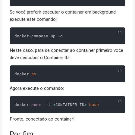
Se você preferir executar o container em background
execute este comando:
Neste caso, para se conectar ao container primeiro você
deve descobrir o Container ID:
docker 
ps
Agora execute o comando:
docker 
exec
 -it 
<
CONTAINER_ID
>
bash
Pronto, conectado ao container!
Por fim