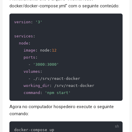
docker/docker-compose.yml" com o seguinte conteúdo:
version
:
'3'
services
:
node
:
image
:
 node
:
12
ports
:
-
'3000:3000'
volumes
:
-
 ./
:
/srv/react
-
docker

working_dir
:
 /srv/react
-
docker

command
:
'npm start'
Agora no computador hospedeiro execute o seguinte
comando: