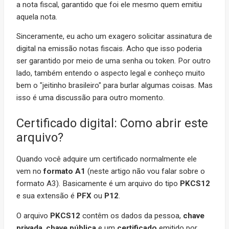
a nota fiscal, garantido que foi ele mesmo quem emitiu
aquela nota.
Sinceramente, eu acho um exagero solicitar assinatura de
digital na emissão notas fiscais. Acho que isso poderia
ser garantido por meio de uma senha ou token. Por outro
lado, também entendo o aspecto legal e conheço muito
bem o "jeitinho brasileiro" para burlar algumas coisas. Mas
isso é uma discussão para outro momento.
Certificado digital: Como abrir este
arquivo?
Quando você adquire um certificado normalmente ele
vem no
formato A1
(neste artigo não vou falar sobre o
formato A3). Basicamente é um arquivo do tipo
PKCS12
e sua extensão é
PFX
ou
P12
.
O arquivo
PKCS12
contêm os dados da pessoa,
chave
privada
,
chave pública
e um
certificado
emitido por