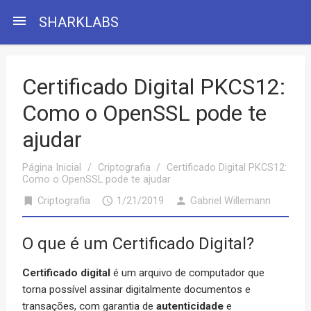
menu
SHARKLABS
Certificado Digital PKCS12:
Como o OpenSSL pode te
ajudar
Página Inicial
/
Criptografia
/
Certificado Digital PKCS12:
Como o OpenSSL pode te ajudar
bookmark
access_time
person
Criptografia
1/21/2019
Gabriel Willemann
O que é um Certificado Digital?
Certificado digital
é um arquivo de computador que
torna possível assinar digitalmente documentos e
transações, com garantia de
autenticidade
e